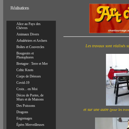
Réalisations
Alice au Pays des
Chèvres
Animaux Divers
Arbalétriers et Archers
Les travaux sont réalisés 
Boîtes et Couvercles
Bougeoirs et
Photophores
Bretagne : Terre et Mer
Celtic Knots
Corps de Déesses
Covid-19
Croix... en Moi
Décos de Portes, de
Murs et de Maisons
Des Poissons
et sur une autre
(pour les trav
Dragons
Engrenages
Épées Merveilleuses