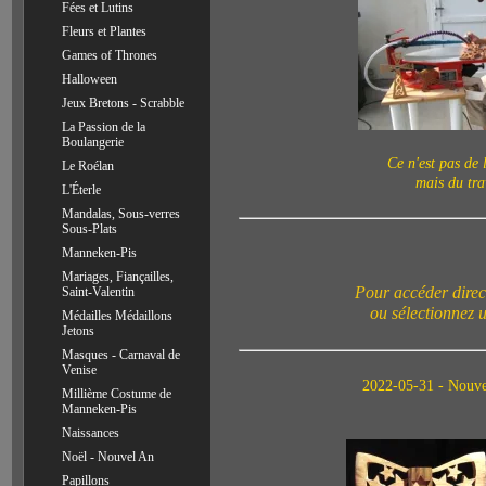
Fées et Lutins
Fleurs et Plantes
Games of Thrones
Halloween
Jeux Bretons - Scrabble
La Passion de la
Boulangerie
Ce n'est pas de 
Le Roélan
mais du tra
L'Éterle
Mandalas, Sous-verres
Sous-Plats
Manneken-Pis
Mariages, Fiançailles,
Pour accéder direct
Saint-Valentin
ou sélectionnez 
Médailles Médaillons
Jetons
Masques - Carnaval de
Venise
2022-05-31 - Nouvel
Millième Costume de
Manneken-Pis
Naissances
Noël - Nouvel An
Papillons