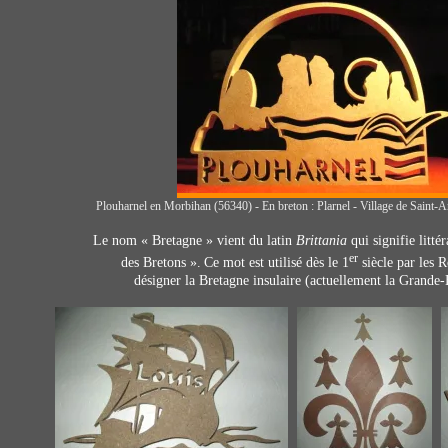
Plouharnel en Morbihan (56340) - En breton : Plarnel - Village de Sain
Le nom « Bretagne » vient du
latin
Brittania
qui signi
fie litté
er
des Bretons ».
Ce mot est utilisé dès le
1
siècle par les 
désigner la
Bretagne insulaire (act
uellement la Grande-