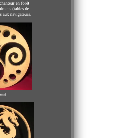
nchanteur en forêt
dolmens (tables
de
es aux navigateurs.
mm)