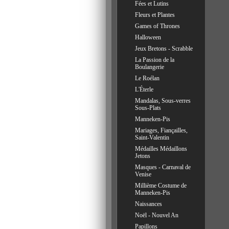
Fées et Lutins
Fleurs et Plantes
Games of Thrones
Halloween
Jeux Bretons - Scrabble
La Passion de la
Boulangerie
Le Roélan
L'Éterle
Mandalas, Sous-verres
Sous-Plats
Manneken-Pis
Mariages, Fiançailles,
Saint-Valentin
Médailles Médaillons
Jetons
Masques - Carnaval de
Venise
Millième Costume de
Manneken-Pis
Naissances
Noël - Nouvel An
Papillons