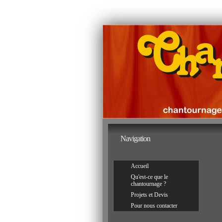
Breta
Navigation
:
Terre
et
Mer
Accueil
Qu'est-ce que le
chantournage ?
Projets et Devis
Pour nous contacter