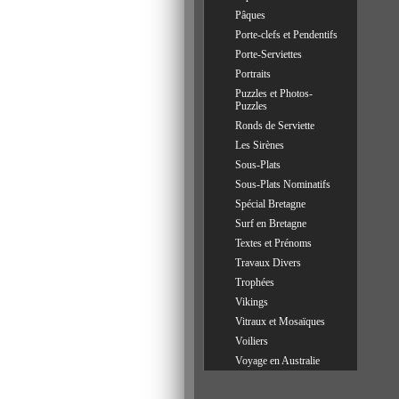
Pâques
Porte-clefs et Pendentifs
Porte-Serviettes
Portraits
Puzzles et Photos-
Puzzles
Ronds de Serviette
Les Sirènes
Sous-Plats
Sous-Plats Nominatifs
Spécial Bretagne
Surf en Bretagne
Textes et Prénoms
Travaux Divers
Trophées
Vikings
Vitraux et Mosaïques
Voiliers
Voyage en Australie