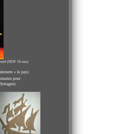
t-Armel (MDF 18 mm)
ralement « le pays
Romains pour
Bretagne
).