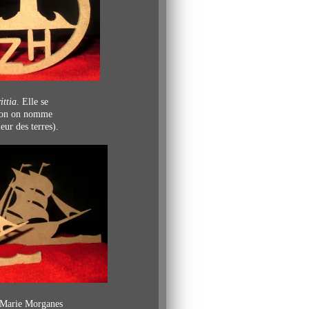
ittia
.
Elle se
ton
on nomme
ieur des terres).
s Marie Morganes